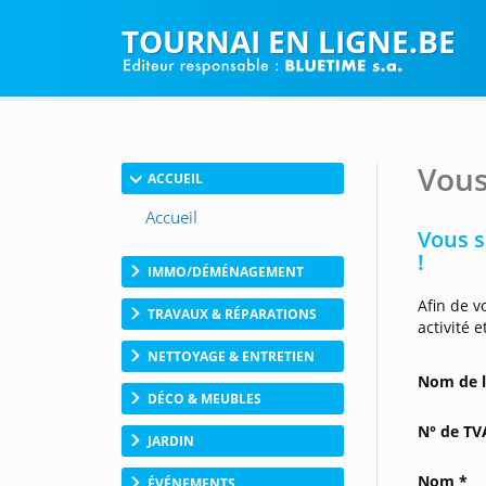
TOURNAI EN LIGNE.BE
Vous
ACCUEIL
Vous s
!
IMMO/DÉMÉNAGEMENT
Afin de v
TRAVAUX & RÉPARATIONS
activité 
NETTOYAGE & ENTRETIEN
Nom de l
DÉCO & MEUBLES
N° de TV
JARDIN
Nom *
ÉVÉNEMENTS