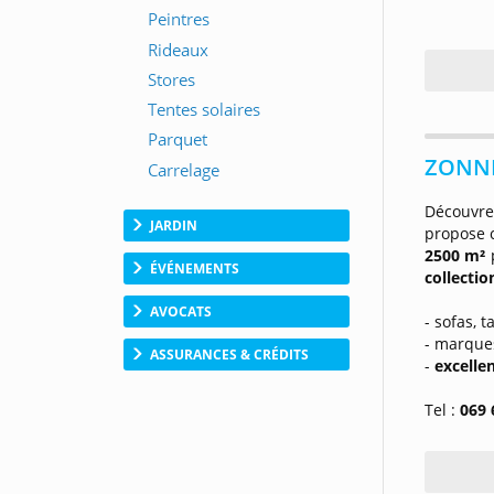
ZONNE
Découvre
JARDIN
propose c
2500 m²
ÉVÉNEMENTS
collectio
AVOCATS
- sofas, t
- marque
ASSURANCES & CRÉDITS
-
excelle
Tel :
069 