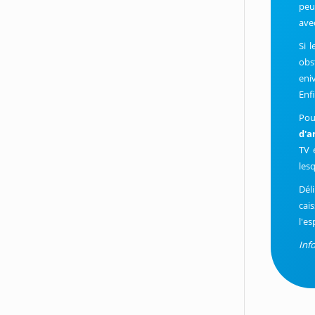
peu
ave
Si 
obs
eni
Enf
Pou
d'a
TV 
les
Dél
cai
l'es
Inf