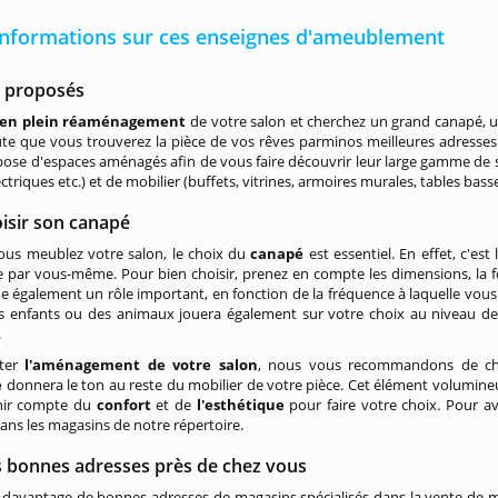
'informations sur ces enseignes d'ameublement
s proposés
en plein réaménagement
de votre salon et cherchez un grand canapé, un
e que vous trouverez la pièce de vos rêves parminos meilleures adresses
ose d'espaces aménagés afin de vous faire découvrir leur large gamme de sa
ectriques etc.) et de mobilier (buffets, vitrines, armoires murales, tables basse
isir son canapé
ous meublez votre salon, le choix du
canapé
est essentiel. En effet, c'est
e par vous-même. Pour bien choisir, prenez en compte les dimensions, la fo
e également un rôle important, en fonction de la fréquence à laquelle vous rec
es enfants ou des animaux jouera également sur votre choix au niveau de
.
iter
l'aménagement de votre salon
, nous vous recommandons de choi
e
donnera le ton au reste du mobilier de votre pièce. Cet élément volumineux
nir compte du
confort
et de
l'esthétique
pour faire votre choix. Pour a
ans les magasins de notre répertoire.
s bonnes adresses près de chez vous
davantage de bonnes adresses de magasins spécialisés dans la vente de mo