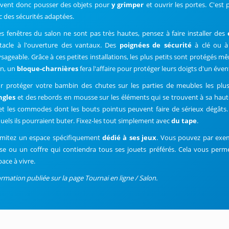
vent donc pousser des objets pour
y grimper
et ouvrir les portes. C'est
c des sécurités adaptées.
les fenêtres du salon ne sont pas très hautes, pensez à faire installer des
tacle à l'ouverture des vantaux. Des
poignées de sécurité
à clé ou à
vsageable. Grâce à ces petites installations, les plus petits sont protégés mê
in, un
bloque-charnières
fera l'affaire pour protéger leurs doigts d'un éve
r protéger votre bambin des chutes sur les parties de meubles les plu
ngles
et des rebords en mousse sur les éléments qui se trouvent à sa haute
et les commodes dont les bouts pointus peuvent faire de sérieux dégâts. É
quels ils pourraient buter. Fixez-les tout simplement avec
du tape
.
imitez un espace spécifiquement
dédié à ses jeux
. Vous pouvez par exem
sse ou un coffre qui contiendra tous ses jouets préférés. Cela vous perme
pace à vivre.
ormation publiée sur la page Tournai en ligne / Salon.