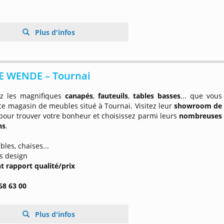
Plus d'infos
 WENDE – Tournai
z les magnifiques
canapés
,
fauteuils
,
tables basses
... que vous
e magasin de meubles situé à Tournai. Visitez leur
showroom de
pour trouver votre bonheur et choisissez parmi leurs
nombreuses
ns
.
ables, chaises...
s design
nt rapport qualité/prix
68 63 00
Plus d'infos