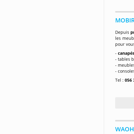
MOBIRE
Depuis
p
les meub
pour vous
-
canapés
- tables 
- meuble
- console
Tel :
056 
WAOH 