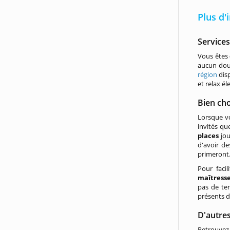
Plus d
Service
Vous êtes
aucun dout
région
disp
et relax él
Bien cho
Lorsque v
invités qu
places
jou
d'avoir d
primeront
Pour facil
maîtress
pas de te
présents d
D'autre
Retrouvez 