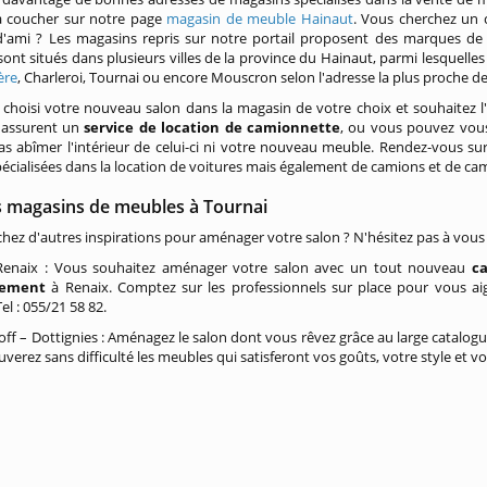
 coucher sur notre page
magasin de meuble Hainaut
. Vous cherchez un
'ami ? Les magasins repris sur notre portail proposent des marques de m
ont situés dans plusieurs villes de la province du Hainaut, parmi lesquelles
ère
, Charleroi, Tournai ou encore Mouscron selon l'adresse la plus proche d
choisi votre nouveau salon dans la magasin de votre choix et souhaitez 
 assurent un
service de location de camionnette
, ou vous pouvez vou
s abîmer l'intérieur de celui-ci ni votre nouveau meuble. Rendez-vous s
pécialisées dans la location de voitures mais également de camions et de c
s magasins de meubles à Tournai
hez d'autres inspirations pour aménager votre salon ? N'hésitez pas à vous
enaix : Vous souhaitez aménager votre salon avec un tout nouveau
c
lement
à Renaix. Comptez sur les professionnels sur place pour vous aig
Tel : 055/21 58 82.
ff – Dottignies : Aménagez le salon dont vous rêvez grâce au large catalog
verez sans difficulté les meubles qui satisferont vos goûts, votre style et vo