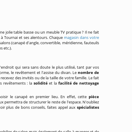
e jolie table basse ou un meuble TV pratique ? Il ne fait
 à Tournai et ses alentours. Chaque
magasin dans votre
lons (canapé d'angle, convertible, méridienne, fauteuils
s etc.).
 l'endroit qui sera sans doute le plus utilisé, tant par vos
rme, le revêtement et l'assise du divan. Le
nombre de
evez des invités ou de la taille de votre famille. Le fait
s revêtements : la
solidité
et la
facilité de nettoyage
sir le canapé en premier lieu. En effet, cette
pièce
 permettra de structurer le reste de l'espace. N'oubliez
voir plus de bons conseils, faites appel aux
spécialistes
bilier de salon mais également de salle à manger et de