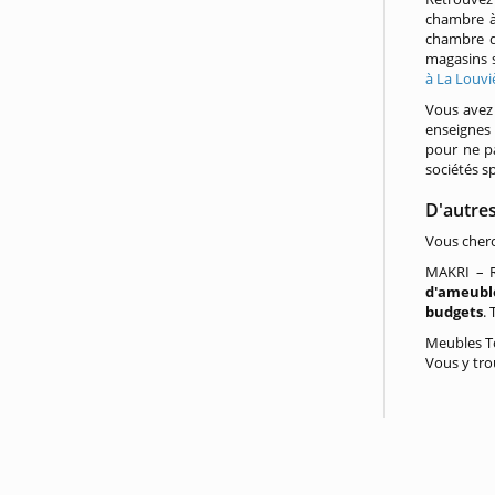
chambre à
chambre d
magasins s
à La Louvi
Vous avez 
enseignes
pour ne pa
sociétés s
D'autre
Vous cherc
MAKRI – R
d'ameub
budgets
. 
Meubles To
Vous y trou