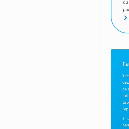
du
pou
Fa
Thé
ess
de 
rat
tab
l'a
Si 
per