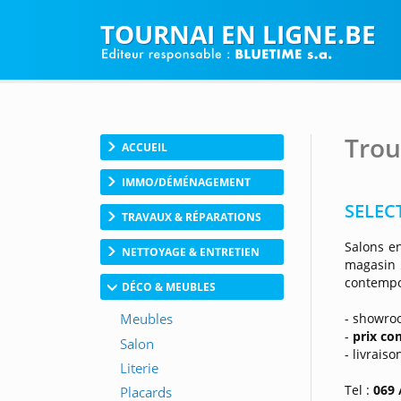
TOURNAI EN LIGNE.BE
Trou
ACCUEIL
IMMO/DÉMÉNAGEMENT
SELEC
TRAVAUX & RÉPARATIONS
Salons en
NETTOYAGE & ENTRETIEN
magasin
contempo
DÉCO & MEUBLES
- showro
-
prix co
- livraiso
Tel :
069 