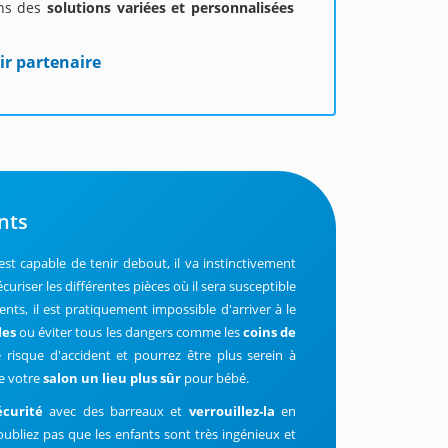
ons des
solutions variées et personnalisées
ir partenaire
nts
est capable de tenir debout, il va instinctivement
curiser les différentes pièces où il sera susceptible
ts, il est pratiquement impossible d'arriver à le
les
ou éviter tous les dangers comme les
coins de
risque d'accident et pourrez être plus serein à
de votre
salon un lieu plus sûr
pour bébé.
écurité
avec des barreaux et
verrouillez-la
en
oubliez pas que les enfants sont très ingénieux et