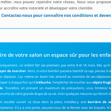
 métier, vous pouvez rejoindre notre réseau. Nous vous propos
r accroître votre notoriété et développer votre clientèle.
Contactez-nous pour connaître nos conditions et deven
ire de votre salon un espace sûr pour les enfa
oriquement, un enfant fait ses premiers pas entre 8 et 18 mois. Dès qu'il 
ayer de marcher
. Alors, si votre bambin passera bientôt ce cap, pensez à sé
se déplacer. Car, même en étant très attentif au moindre de ses déplacemen
traper à chaque fois qu'il
trébuche
, l'empêcher de toucher aux
objets fragi
le
. Toutefois, en prenant un maximum de précautions, vous limiterez le 
pproche de cette grande étape de sa vie. Voici quelques mesures qui feront 
un escalier ouvert se situe dans la pièce, installez-y une
barrière de s
manence. S'il y a une porte, assurez-vous de la fermer avec les loquets. N'