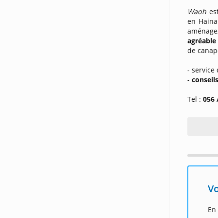
Waoh
es
en Haina
aménagez
agréable
de canap
- servic
-
conseil
Tel :
056 
Vo
En 