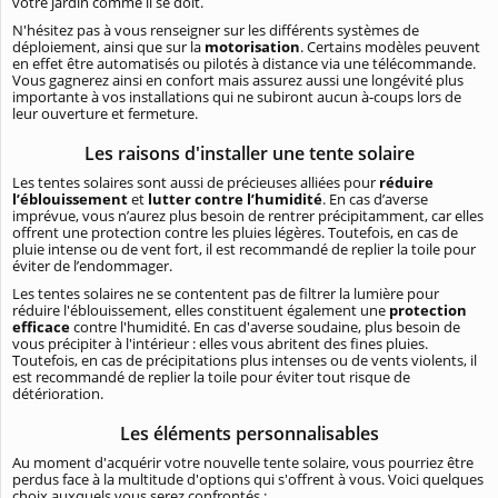
votre jardin comme il se doit.
N'hésitez pas à vous renseigner sur les différents systèmes de
déploiement, ainsi que sur la
motorisation
. Certains modèles peuvent
en effet être automatisés ou pilotés à distance via une télécommande.
Vous gagnerez ainsi en confort mais assurez aussi une longévité plus
importante à vos installations qui ne subiront aucun à-coups lors de
leur ouverture et fermeture.
Les raisons d'installer une tente solaire
Les tentes solaires sont aussi de précieuses alliées pour
réduire
l’éblouissement
et
lutter contre l’humidité
. En cas d’averse
imprévue, vous n’aurez plus besoin de rentrer précipitamment, car elles
offrent une protection contre les pluies légères. Toutefois, en cas de
pluie intense ou de vent fort, il est recommandé de replier la toile pour
éviter de l’endommager.
Les tentes solaires ne se contentent pas de filtrer la lumière pour
réduire l'éblouissement, elles constituent également une
protection
efficace
contre l'humidité. En cas d'averse soudaine, plus besoin de
vous précipiter à l'intérieur : elles vous abritent des fines pluies.
Toutefois, en cas de précipitations plus intenses ou de vents violents, il
est recommandé de replier la toile pour éviter tout risque de
détérioration.
Les éléments personnalisables
Au moment d'acquérir votre nouvelle tente solaire, vous pourriez être
perdus face à la multitude d'options qui s'offrent à vous. Voici quelques
choix auxquels vous serez confrontés :