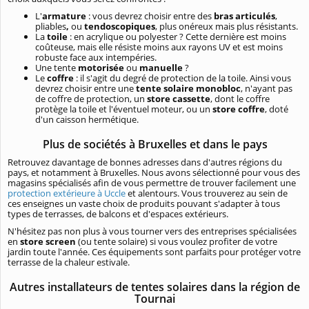
L'
armature
: vous devrez choisir entre des
bras articulés
,
pliables
,
ou
tendoscopiques
, plus onéreux mais plus résistants.
La
toile
: en acrylique ou polyester ? Cette dernière est moins
coûteuse, mais elle résiste moins aux rayons UV et est moins
robuste face aux intempéries.
Une tente
motorisée
ou
manuelle
?
Le
coffre
: il s'agit du degré de protection de la toile. Ainsi vous
devrez choisir entre une
tente solaire monobloc
, n'ayant pas
de coffre de protection, un
store cassette
, dont le coffre
protège la toile et l'éventuel moteur, ou un
store coffre
, doté
d'un caisson hermétique.
Plus de sociétés à Bruxelles et dans le pays
Retrouvez davantage de bonnes adresses dans d'autres régions du
pays, et notamment à Bruxelles. Nous avons sélectionné pour vous des
magasins spécialisés afin de vous permettre de trouver facilement une
protection extérieure à Uccle
et alentours. Vous trouverez au sein de
ces enseignes un vaste choix de produits pouvant s'adapter à tous
types de terrasses, de balcons et d'espaces extérieurs.
N'hésitez pas non plus à vous tourner vers des entreprises spécialisées
en
store screen
(ou tente solaire) si vous voulez profiter de votre
jardin toute l'année. Ces équipements sont parfaits pour protéger votre
terrasse de la chaleur estivale.
Autres installateurs de tentes solaires dans la région de
Tournai