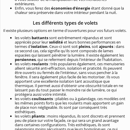
extérieures.
Enfin, vous ferez des
économies d'énergie
étant donné que la
chaleur sera préservée dans votre intérieur pendant la nuit.
Les différents types de volets
Il existe plusieurs options en terme d'ouvertures pour vos futurs volets.
les volets
battants
sont extrêmement répandus et sont
appréciés pour leur
solidité
et leurs bonnes performances en
termes d'
isolation
. Ceux-ci sont soit
pleins
, soit
ajourés
: dans
ce second cas, cela signifie qu'ils sont composés de lames
espacées qui laissent pénétrer la lumière. Il existe également les
persiennes
, qui se referment depuis l'intérieur de l'habitation.
les volets
roulants
: très populaires également, ces menuiseries
allient sécurité anti-effraction, isolation et praticité. Ils peuvent
être ouverts ou fermés de l'intérieur, sans vous pencher à la
fenêtre. Il sera également plus facile de les motoriser. Ils vous
apportent une excellente isolation tant acoustique que
thermique. Il permet aussi d'obtenir une obscurité totale en ne
laissant pas du tout passer le moindre rai de lumière, ce qui
protègera aussi votre intimité.
les volets
coulissants
: pliables ou à galandage, ces modèles ont
les mêmes points forts que les roulants mais apportent un gain
de place non négligeable. Ils sont par conséquent très
esthétiques.
les volets
pliants
: moins répandus, ils sont discrets et prennent
peu de place sur votre façade, ce qui sera un grand avantage
dans certaines configurations. Très esthétiques, ils sont
néanmoins moins sécurisants que leurs homologues, ce qui